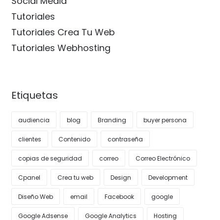
Social Media
Tutoriales
Tutoriales Crea Tu Web
Tutoriales Webhosting
Etiquetas
audiencia
blog
Branding
buyer persona
clientes
Contenido
contraseña
copias de seguridad
correo
Correo Electrónico
Cpanel
Crea tu web
Design
Development
Diseño Web
email
Facebook
google
Google Adsense
Google Analytics
Hosting