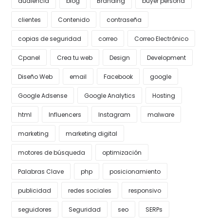
audiencia
blog
Branding
buyer persona
clientes
Contenido
contraseña
copias de seguridad
correo
Correo Electrónico
Cpanel
Crea tu web
Design
Development
Diseño Web
email
Facebook
google
Google Adsense
Google Analytics
Hosting
html
Influencers
Instagram
malware
marketing
marketing digital
motores de búsqueda
optimización
Palabras Clave
php
posicionamiento
publicidad
redes sociales
responsivo
seguidores
Seguridad
seo
SERPs