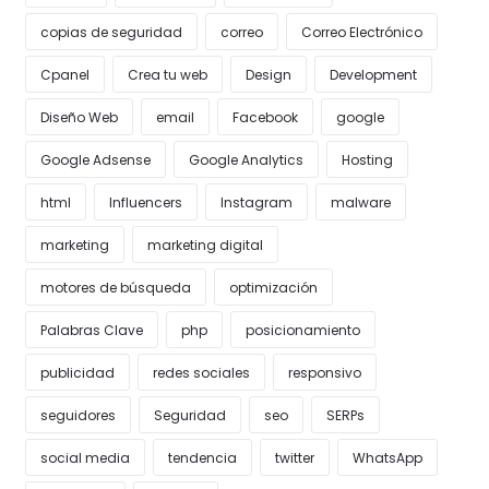
copias de seguridad
correo
Correo Electrónico
Cpanel
Crea tu web
Design
Development
Diseño Web
email
Facebook
google
Google Adsense
Google Analytics
Hosting
html
Influencers
Instagram
malware
marketing
marketing digital
motores de búsqueda
optimización
Palabras Clave
php
posicionamiento
publicidad
redes sociales
responsivo
seguidores
Seguridad
seo
SERPs
social media
tendencia
twitter
WhatsApp