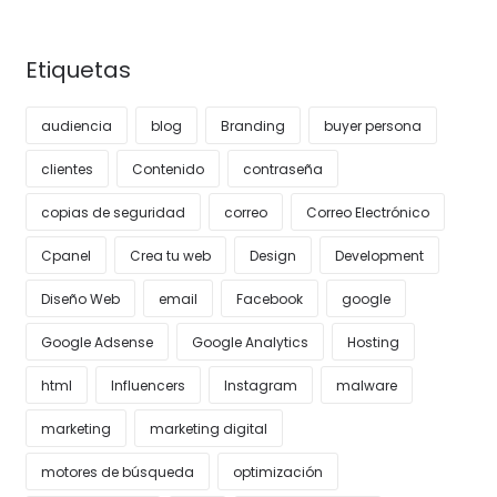
Etiquetas
audiencia
blog
Branding
buyer persona
clientes
Contenido
contraseña
copias de seguridad
correo
Correo Electrónico
Cpanel
Crea tu web
Design
Development
Diseño Web
email
Facebook
google
Google Adsense
Google Analytics
Hosting
html
Influencers
Instagram
malware
marketing
marketing digital
motores de búsqueda
optimización