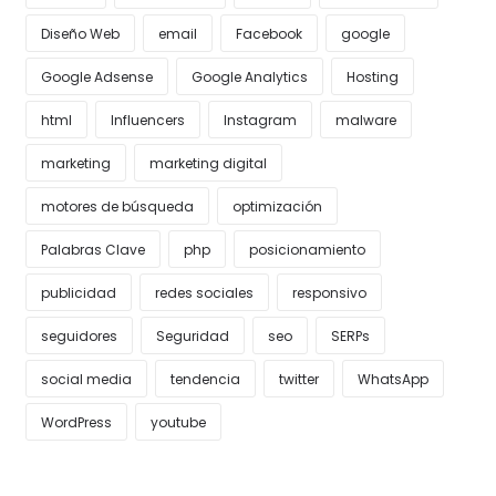
Diseño Web
email
Facebook
google
Google Adsense
Google Analytics
Hosting
html
Influencers
Instagram
malware
marketing
marketing digital
motores de búsqueda
optimización
Palabras Clave
php
posicionamiento
publicidad
redes sociales
responsivo
seguidores
Seguridad
seo
SERPs
social media
tendencia
twitter
WhatsApp
WordPress
youtube