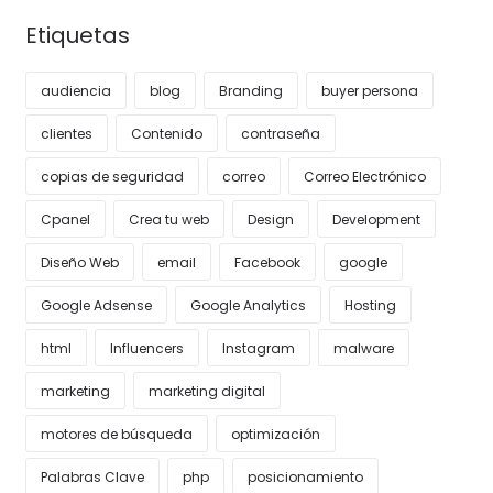
Etiquetas
audiencia
blog
Branding
buyer persona
clientes
Contenido
contraseña
copias de seguridad
correo
Correo Electrónico
Cpanel
Crea tu web
Design
Development
Diseño Web
email
Facebook
google
Google Adsense
Google Analytics
Hosting
html
Influencers
Instagram
malware
marketing
marketing digital
motores de búsqueda
optimización
Palabras Clave
php
posicionamiento