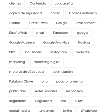
clientes
Contenido
contraseña
copias de seguridad
correo
Correo Electrónico
Cpanel
Crea tu web
Design
Development
Diseño Web
email
Facebook
google
Google Adsense
Google Analytics
Hosting
html
Influencers
Instagram
malware
marketing
marketing digital
motores de búsqueda
optimización
Palabras Clave
php
posicionamiento
publicidad
redes sociales
responsivo
seguidores
Seguridad
seo
SERPs
social media
tendencia
twitter
WhatsApp