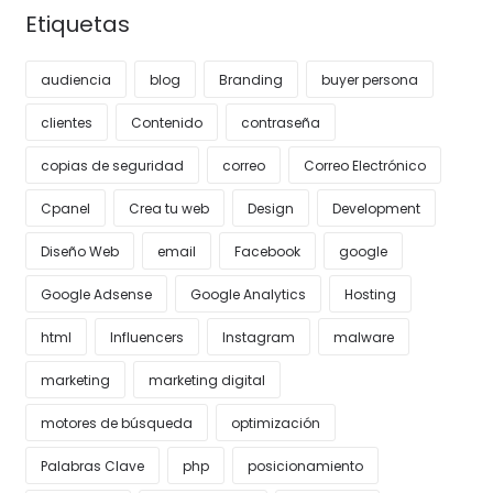
Etiquetas
audiencia
blog
Branding
buyer persona
clientes
Contenido
contraseña
copias de seguridad
correo
Correo Electrónico
Cpanel
Crea tu web
Design
Development
Diseño Web
email
Facebook
google
Google Adsense
Google Analytics
Hosting
html
Influencers
Instagram
malware
marketing
marketing digital
motores de búsqueda
optimización
Palabras Clave
php
posicionamiento