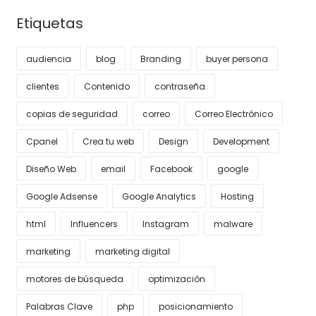
Etiquetas
audiencia
blog
Branding
buyer persona
clientes
Contenido
contraseña
copias de seguridad
correo
Correo Electrónico
Cpanel
Crea tu web
Design
Development
Diseño Web
email
Facebook
google
Google Adsense
Google Analytics
Hosting
html
Influencers
Instagram
malware
marketing
marketing digital
motores de búsqueda
optimización
Palabras Clave
php
posicionamiento