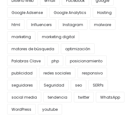
Diseño Web
email
Facebook
google
Google Adsense
Google Analytics
Hosting
html
Influencers
Instagram
malware
marketing
marketing digital
motores de búsqueda
optimización
Palabras Clave
php
posicionamiento
publicidad
redes sociales
responsivo
seguidores
Seguridad
seo
SERPs
social media
tendencia
twitter
WhatsApp
WordPress
youtube