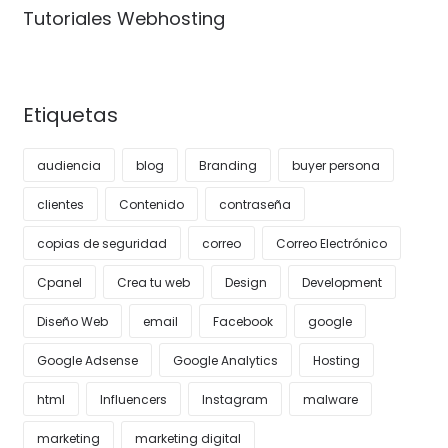
Tutoriales Webhosting
Etiquetas
audiencia
blog
Branding
buyer persona
clientes
Contenido
contraseña
copias de seguridad
correo
Correo Electrónico
Cpanel
Crea tu web
Design
Development
Diseño Web
email
Facebook
google
Google Adsense
Google Analytics
Hosting
html
Influencers
Instagram
malware
marketing
marketing digital