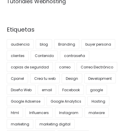
Tutoriales Webhosting
Etiquetas
audiencia
blog
Branding
buyer persona
clientes
Contenido
contraseña
copias de seguridad
correo
Correo Electrónico
Cpanel
Crea tu web
Design
Development
Diseño Web
email
Facebook
google
Google Adsense
Google Analytics
Hosting
html
Influencers
Instagram
malware
marketing
marketing digital