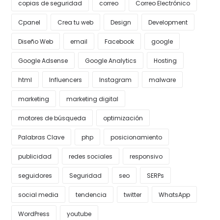
copias de seguridad
correo
Correo Electrónico
Cpanel
Crea tu web
Design
Development
Diseño Web
email
Facebook
google
Google Adsense
Google Analytics
Hosting
html
Influencers
Instagram
malware
marketing
marketing digital
motores de búsqueda
optimización
Palabras Clave
php
posicionamiento
publicidad
redes sociales
responsivo
seguidores
Seguridad
seo
SERPs
social media
tendencia
twitter
WhatsApp
WordPress
youtube