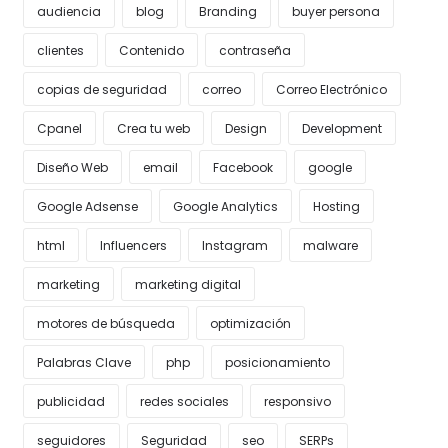
audiencia
blog
Branding
buyer persona
clientes
Contenido
contraseña
copias de seguridad
correo
Correo Electrónico
Cpanel
Crea tu web
Design
Development
Diseño Web
email
Facebook
google
Google Adsense
Google Analytics
Hosting
html
Influencers
Instagram
malware
marketing
marketing digital
motores de búsqueda
optimización
Palabras Clave
php
posicionamiento
publicidad
redes sociales
responsivo
seguidores
Seguridad
seo
SERPs