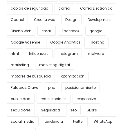
copias de seguridad
correo
Correo Electrónico
Cpanel
Crea tu web
Design
Development
Diseño Web
email
Facebook
google
Google Adsense
Google Analytics
Hosting
html
Influencers
Instagram
malware
marketing
marketing digital
motores de búsqueda
optimización
Palabras Clave
php
posicionamiento
publicidad
redes sociales
responsivo
seguidores
Seguridad
seo
SERPs
social media
tendencia
twitter
WhatsApp