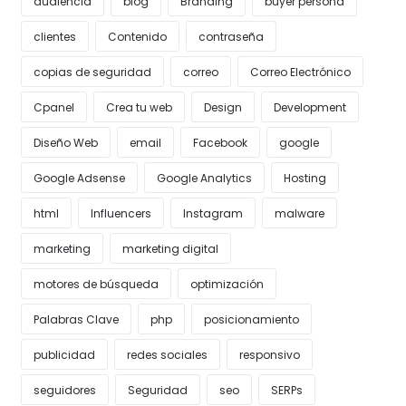
audiencia
blog
Branding
buyer persona
clientes
Contenido
contraseña
copias de seguridad
correo
Correo Electrónico
Cpanel
Crea tu web
Design
Development
Diseño Web
email
Facebook
google
Google Adsense
Google Analytics
Hosting
html
Influencers
Instagram
malware
marketing
marketing digital
motores de búsqueda
optimización
Palabras Clave
php
posicionamiento
publicidad
redes sociales
responsivo
seguidores
Seguridad
seo
SERPs