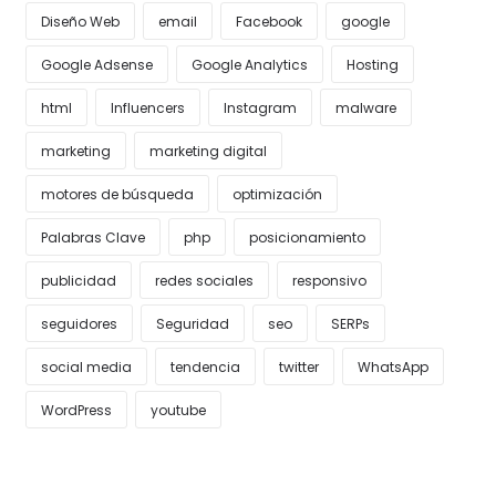
Diseño Web
email
Facebook
google
Google Adsense
Google Analytics
Hosting
html
Influencers
Instagram
malware
marketing
marketing digital
motores de búsqueda
optimización
Palabras Clave
php
posicionamiento
publicidad
redes sociales
responsivo
seguidores
Seguridad
seo
SERPs
social media
tendencia
twitter
WhatsApp
WordPress
youtube