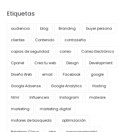
Etiquetas
audiencia
blog
Branding
buyer persona
clientes
Contenido
contraseña
copias de seguridad
correo
Correo Electrónico
Cpanel
Crea tu web
Design
Development
Diseño Web
email
Facebook
google
Google Adsense
Google Analytics
Hosting
html
Influencers
Instagram
malware
marketing
marketing digital
motores de búsqueda
optimización
Palabras Clave
php
posicionamiento