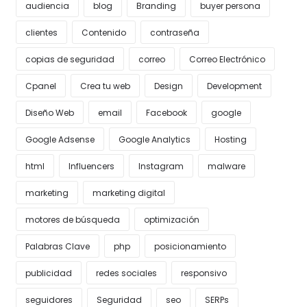
audiencia
blog
Branding
buyer persona
clientes
Contenido
contraseña
copias de seguridad
correo
Correo Electrónico
Cpanel
Crea tu web
Design
Development
Diseño Web
email
Facebook
google
Google Adsense
Google Analytics
Hosting
html
Influencers
Instagram
malware
marketing
marketing digital
motores de búsqueda
optimización
Palabras Clave
php
posicionamiento
publicidad
redes sociales
responsivo
seguidores
Seguridad
seo
SERPs