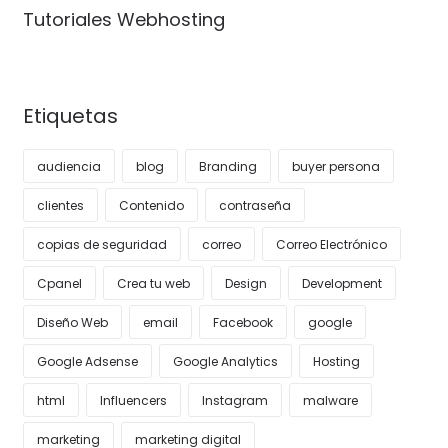
Tutoriales Webhosting
Etiquetas
audiencia
blog
Branding
buyer persona
clientes
Contenido
contraseña
copias de seguridad
correo
Correo Electrónico
Cpanel
Crea tu web
Design
Development
Diseño Web
email
Facebook
google
Google Adsense
Google Analytics
Hosting
html
Influencers
Instagram
malware
marketing
marketing digital