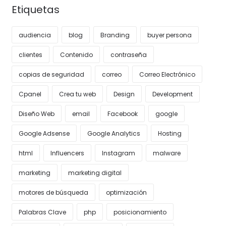
Etiquetas
audiencia
blog
Branding
buyer persona
clientes
Contenido
contraseña
copias de seguridad
correo
Correo Electrónico
Cpanel
Crea tu web
Design
Development
Diseño Web
email
Facebook
google
Google Adsense
Google Analytics
Hosting
html
Influencers
Instagram
malware
marketing
marketing digital
motores de búsqueda
optimización
Palabras Clave
php
posicionamiento