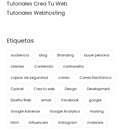
Tutoriales Crea Tu Web
Tutoriales Webhosting
Etiquetas
audiencia
blog
Branding
buyer persona
clientes
Contenido
contraseña
copias de seguridad
correo
Correo Electrónico
Cpanel
Crea tu web
Design
Development
Diseño Web
email
Facebook
google
Google Adsense
Google Analytics
Hosting
html
Influencers
Instagram
malware