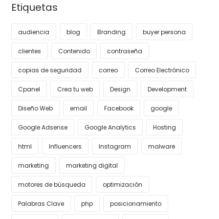
Etiquetas
audiencia
blog
Branding
buyer persona
clientes
Contenido
contraseña
copias de seguridad
correo
Correo Electrónico
Cpanel
Crea tu web
Design
Development
Diseño Web
email
Facebook
google
Google Adsense
Google Analytics
Hosting
html
Influencers
Instagram
malware
marketing
marketing digital
motores de búsqueda
optimización
Palabras Clave
php
posicionamiento