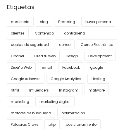
Etiquetas
audiencia
blog
Branding
buyer persona
clientes
Contenido
contraseña
copias de seguridad
correo
Correo Electrónico
Cpanel
Crea tu web
Design
Development
Diseño Web
email
Facebook
google
Google Adsense
Google Analytics
Hosting
html
Influencers
Instagram
malware
marketing
marketing digital
motores de búsqueda
optimización
Palabras Clave
php
posicionamiento