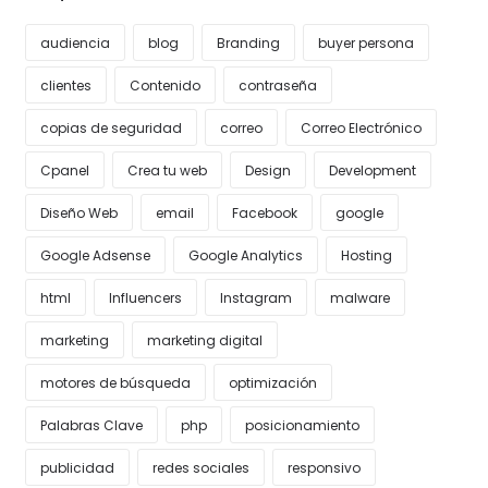
audiencia
blog
Branding
buyer persona
clientes
Contenido
contraseña
copias de seguridad
correo
Correo Electrónico
Cpanel
Crea tu web
Design
Development
Diseño Web
email
Facebook
google
Google Adsense
Google Analytics
Hosting
html
Influencers
Instagram
malware
marketing
marketing digital
motores de búsqueda
optimización
Palabras Clave
php
posicionamiento
publicidad
redes sociales
responsivo