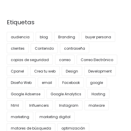
Etiquetas
audiencia
blog
Branding
buyer persona
clientes
Contenido
contraseña
copias de seguridad
correo
Correo Electrónico
Cpanel
Crea tu web
Design
Development
Diseño Web
email
Facebook
google
Google Adsense
Google Analytics
Hosting
html
Influencers
Instagram
malware
marketing
marketing digital
motores de búsqueda
optimización