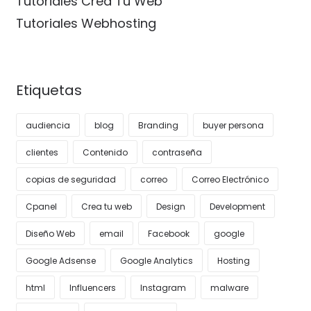
Tutoriales Crea Tu Web
Tutoriales Webhosting
Etiquetas
audiencia
blog
Branding
buyer persona
clientes
Contenido
contraseña
copias de seguridad
correo
Correo Electrónico
Cpanel
Crea tu web
Design
Development
Diseño Web
email
Facebook
google
Google Adsense
Google Analytics
Hosting
html
Influencers
Instagram
malware