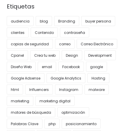
Etiquetas
audiencia
blog
Branding
buyer persona
clientes
Contenido
contraseña
copias de seguridad
correo
Correo Electrónico
Cpanel
Crea tu web
Design
Development
Diseño Web
email
Facebook
google
Google Adsense
Google Analytics
Hosting
html
Influencers
Instagram
malware
marketing
marketing digital
motores de búsqueda
optimización
Palabras Clave
php
posicionamiento