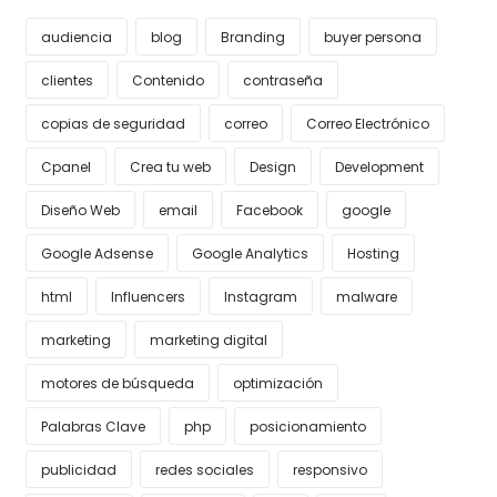
audiencia
blog
Branding
buyer persona
clientes
Contenido
contraseña
copias de seguridad
correo
Correo Electrónico
Cpanel
Crea tu web
Design
Development
Diseño Web
email
Facebook
google
Google Adsense
Google Analytics
Hosting
html
Influencers
Instagram
malware
marketing
marketing digital
motores de búsqueda
optimización
Palabras Clave
php
posicionamiento
publicidad
redes sociales
responsivo