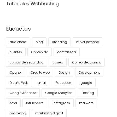
Tutoriales Webhosting
Etiquetas
audiencia
blog
Branding
buyer persona
clientes
Contenido
contraseña
copias de seguridad
correo
Correo Electrónico
Cpanel
Crea tu web
Design
Development
Diseño Web
email
Facebook
google
Google Adsense
Google Analytics
Hosting
html
Influencers
Instagram
malware
marketing
marketing digital