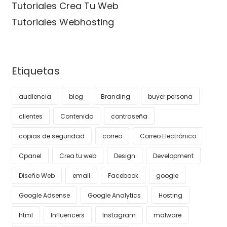
Tutoriales Crea Tu Web
Tutoriales Webhosting
Etiquetas
audiencia
blog
Branding
buyer persona
clientes
Contenido
contraseña
copias de seguridad
correo
Correo Electrónico
Cpanel
Crea tu web
Design
Development
Diseño Web
email
Facebook
google
Google Adsense
Google Analytics
Hosting
html
Influencers
Instagram
malware