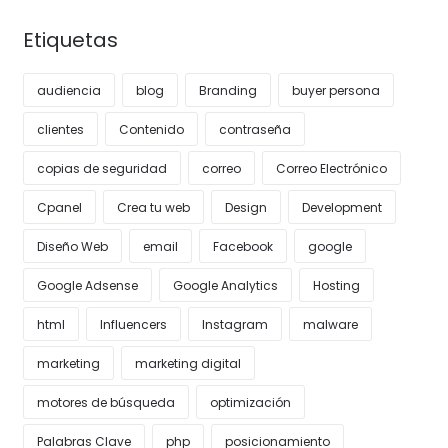
Etiquetas
audiencia
blog
Branding
buyer persona
clientes
Contenido
contraseña
copias de seguridad
correo
Correo Electrónico
Cpanel
Crea tu web
Design
Development
Diseño Web
email
Facebook
google
Google Adsense
Google Analytics
Hosting
html
Influencers
Instagram
malware
marketing
marketing digital
motores de búsqueda
optimización
Palabras Clave
php
posicionamiento