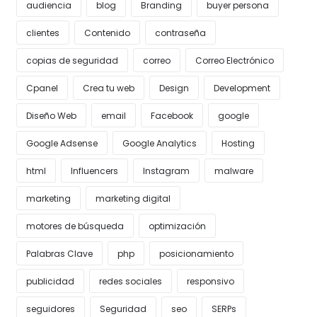
audiencia
blog
Branding
buyer persona
clientes
Contenido
contraseña
copias de seguridad
correo
Correo Electrónico
Cpanel
Crea tu web
Design
Development
Diseño Web
email
Facebook
google
Google Adsense
Google Analytics
Hosting
html
Influencers
Instagram
malware
marketing
marketing digital
motores de búsqueda
optimización
Palabras Clave
php
posicionamiento
publicidad
redes sociales
responsivo
seguidores
Seguridad
seo
SERPs