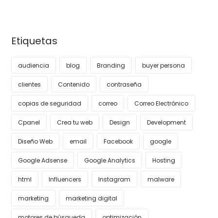
Etiquetas
audiencia
blog
Branding
buyer persona
clientes
Contenido
contraseña
copias de seguridad
correo
Correo Electrónico
Cpanel
Crea tu web
Design
Development
Diseño Web
email
Facebook
google
Google Adsense
Google Analytics
Hosting
html
Influencers
Instagram
malware
marketing
marketing digital
motores de búsqueda
optimización