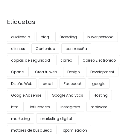
Etiquetas
audiencia
blog
Branding
buyer persona
clientes
Contenido
contraseña
copias de seguridad
correo
Correo Electrónico
Cpanel
Crea tu web
Design
Development
Diseño Web
email
Facebook
google
Google Adsense
Google Analytics
Hosting
html
Influencers
Instagram
malware
marketing
marketing digital
motores de búsqueda
optimización