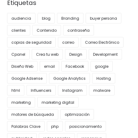
Etiquetas
audiencia
blog
Branding
buyer persona
clientes
Contenido
contraseña
copias de seguridad
correo
Correo Electrónico
Cpanel
Crea tu web
Design
Development
Diseño Web
email
Facebook
google
Google Adsense
Google Analytics
Hosting
html
Influencers
Instagram
malware
marketing
marketing digital
motores de búsqueda
optimización
Palabras Clave
php
posicionamiento