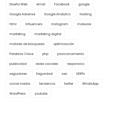
Diseño Web
email
Facebook
google
Google Adsense
Google Analytics
Hosting
html
Influencers
Instagram
malware
marketing
marketing digital
motores de búsqueda
optimización
Palabras Clave
php
posicionamiento
publicidad
redes sociales
responsivo
seguidores
Seguridad
seo
SERPs
social media
tendencia
twitter
WhatsApp
WordPress
youtube