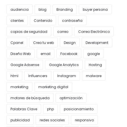
audiencia
blog
Branding
buyer persona
clientes
Contenido
contraseña
copias de seguridad
correo
Correo Electrónico
Cpanel
Crea tu web
Design
Development
Diseño Web
email
Facebook
google
Google Adsense
Google Analytics
Hosting
html
Influencers
Instagram
malware
marketing
marketing digital
motores de búsqueda
optimización
Palabras Clave
php
posicionamiento
publicidad
redes sociales
responsivo