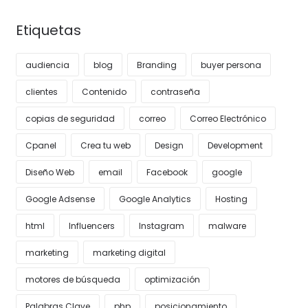
Etiquetas
audiencia
blog
Branding
buyer persona
clientes
Contenido
contraseña
copias de seguridad
correo
Correo Electrónico
Cpanel
Crea tu web
Design
Development
Diseño Web
email
Facebook
google
Google Adsense
Google Analytics
Hosting
html
Influencers
Instagram
malware
marketing
marketing digital
motores de búsqueda
optimización
Palabras Clave
php
posicionamiento