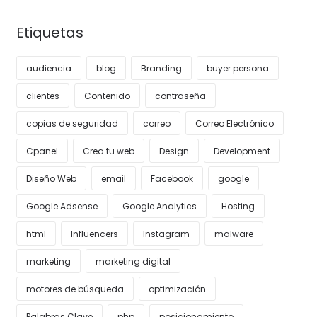
Etiquetas
audiencia
blog
Branding
buyer persona
clientes
Contenido
contraseña
copias de seguridad
correo
Correo Electrónico
Cpanel
Crea tu web
Design
Development
Diseño Web
email
Facebook
google
Google Adsense
Google Analytics
Hosting
html
Influencers
Instagram
malware
marketing
marketing digital
motores de búsqueda
optimización
Palabras Clave
php
posicionamiento