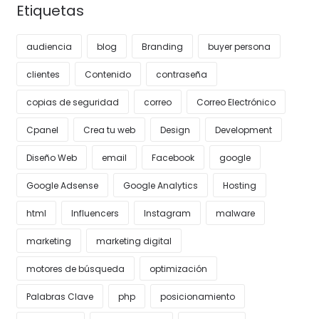
Etiquetas
audiencia
blog
Branding
buyer persona
clientes
Contenido
contraseña
copias de seguridad
correo
Correo Electrónico
Cpanel
Crea tu web
Design
Development
Diseño Web
email
Facebook
google
Google Adsense
Google Analytics
Hosting
html
Influencers
Instagram
malware
marketing
marketing digital
motores de búsqueda
optimización
Palabras Clave
php
posicionamiento