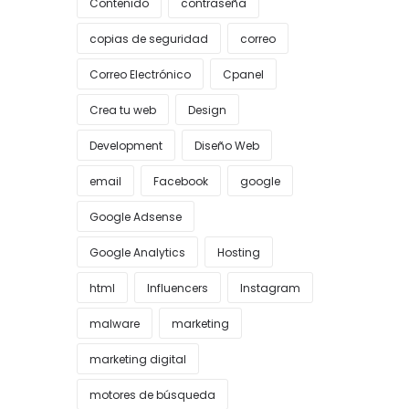
Contenido
contraseña
copias de seguridad
correo
Correo Electrónico
Cpanel
Crea tu web
Design
Development
Diseño Web
email
Facebook
google
Google Adsense
Google Analytics
Hosting
html
Influencers
Instagram
malware
marketing
marketing digital
motores de búsqueda