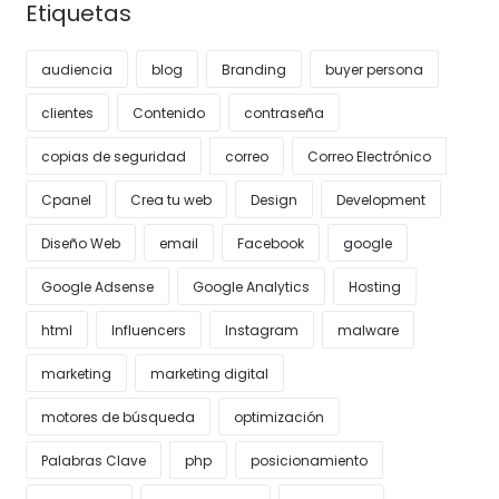
Etiquetas
audiencia
blog
Branding
buyer persona
clientes
Contenido
contraseña
copias de seguridad
correo
Correo Electrónico
Cpanel
Crea tu web
Design
Development
Diseño Web
email
Facebook
google
Google Adsense
Google Analytics
Hosting
html
Influencers
Instagram
malware
marketing
marketing digital
motores de búsqueda
optimización
Palabras Clave
php
posicionamiento