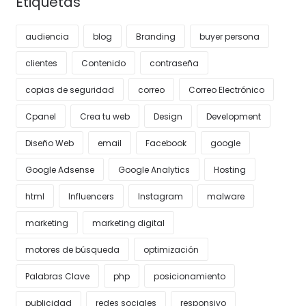
Etiquetas
audiencia
blog
Branding
buyer persona
clientes
Contenido
contraseña
copias de seguridad
correo
Correo Electrónico
Cpanel
Crea tu web
Design
Development
Diseño Web
email
Facebook
google
Google Adsense
Google Analytics
Hosting
html
Influencers
Instagram
malware
marketing
marketing digital
motores de búsqueda
optimización
Palabras Clave
php
posicionamiento
publicidad
redes sociales
responsivo