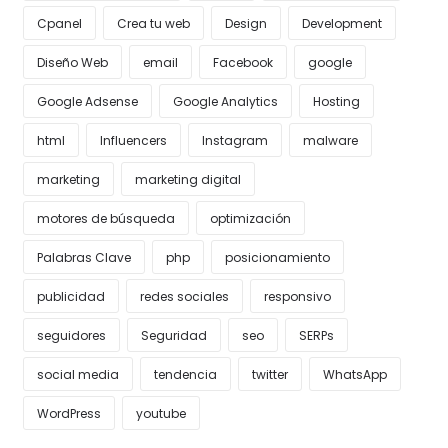
Cpanel
Crea tu web
Design
Development
Diseño Web
email
Facebook
google
Google Adsense
Google Analytics
Hosting
html
Influencers
Instagram
malware
marketing
marketing digital
motores de búsqueda
optimización
Palabras Clave
php
posicionamiento
publicidad
redes sociales
responsivo
seguidores
Seguridad
seo
SERPs
social media
tendencia
twitter
WhatsApp
WordPress
youtube