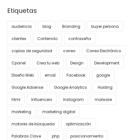
Etiquetas
audiencia
blog
Branding
buyer persona
clientes
Contenido
contraseña
copias de seguridad
correo
Correo Electrónico
Cpanel
Crea tu web
Design
Development
Diseño Web
email
Facebook
google
Google Adsense
Google Analytics
Hosting
html
Influencers
Instagram
malware
marketing
marketing digital
motores de búsqueda
optimización
Palabras Clave
php
posicionamiento