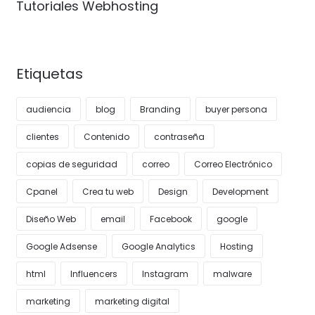
Tutoriales Webhosting
Etiquetas
audiencia
blog
Branding
buyer persona
clientes
Contenido
contraseña
copias de seguridad
correo
Correo Electrónico
Cpanel
Crea tu web
Design
Development
Diseño Web
email
Facebook
google
Google Adsense
Google Analytics
Hosting
html
Influencers
Instagram
malware
marketing
marketing digital