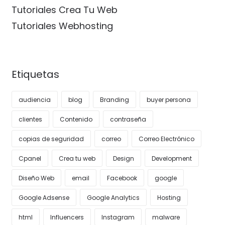
Tutoriales Crea Tu Web
Tutoriales Webhosting
Etiquetas
audiencia
blog
Branding
buyer persona
clientes
Contenido
contraseña
copias de seguridad
correo
Correo Electrónico
Cpanel
Crea tu web
Design
Development
Diseño Web
email
Facebook
google
Google Adsense
Google Analytics
Hosting
html
Influencers
Instagram
malware