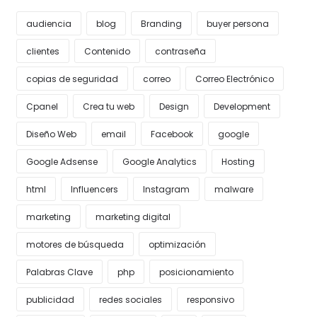
audiencia
blog
Branding
buyer persona
clientes
Contenido
contraseña
copias de seguridad
correo
Correo Electrónico
Cpanel
Crea tu web
Design
Development
Diseño Web
email
Facebook
google
Google Adsense
Google Analytics
Hosting
html
Influencers
Instagram
malware
marketing
marketing digital
motores de búsqueda
optimización
Palabras Clave
php
posicionamiento
publicidad
redes sociales
responsivo