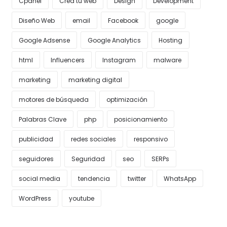
Cpanel
Crea tu web
Design
Development
Diseño Web
email
Facebook
google
Google Adsense
Google Analytics
Hosting
html
Influencers
Instagram
malware
marketing
marketing digital
motores de búsqueda
optimización
Palabras Clave
php
posicionamiento
publicidad
redes sociales
responsivo
seguidores
Seguridad
seo
SERPs
social media
tendencia
twitter
WhatsApp
WordPress
youtube